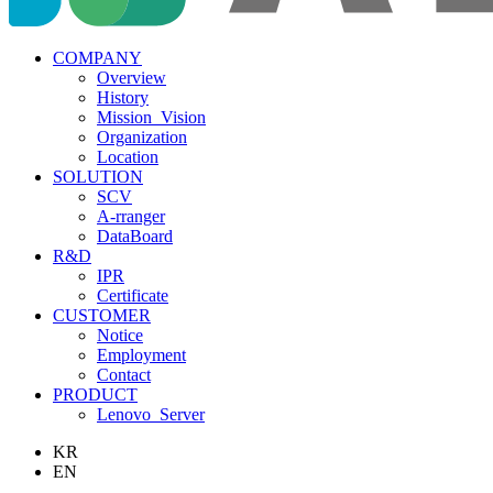
COMPANY
Overview
History
Mission_Vision
Organization
Location
SOLUTION
SCV
A-rranger
DataBoard
R&D
IPR
Certificate
CUSTOMER
Notice
Employment
Contact
PRODUCT
Lenovo_Server
KR
EN