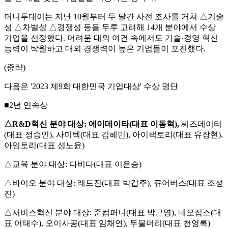
머니투데이는 지난 10월부터 두 달간 사전 조사를 거쳐 △기술
성 △차별성 △경쟁성 등을 두루 고려해 14개 분야에서 수상
기업을 선정했다. 어려운 대외 여건 속에서도 기술·경영 혁신
능력이 탁월하고 대외 경쟁력이 높은 기업들이 포진했다.
(중략)
다음은 '2023 제9회 대한민국 기업대상' 수상 명단
■2년 연속상
△R&D혁신 분야 대상: 에이데이타(대표 이동혁),
씨즈데이터
(대표 정승인), 사미텍(대표 김혜민), 아이팩토리(대표 유장현),
아임토리(대표 성노윤)
△교육 분야 대상: 다비다(대표 이은승)
△바이오 분야 대상: 레드진(대표 박갑주), 큐어버스(대표 조성
진)
△서비스혁신 분야 대상: 준컴퍼니(대표 박근영), 네오집스(대
표 어태수), 오이사공(대표 임채연), 두물머리(대표 천영록)