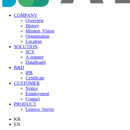
COMPANY
Overview
History
Mission_Vision
Organization
Location
SOLUTION
SCV
A-rranger
DataBoard
R&D
IPR
Certificate
CUSTOMER
Notice
Employment
Contact
PRODUCT
Lenovo_Server
KR
EN